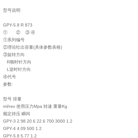
型号说明:
GPY-5.8 R 873
① ② ③ ④
①系列编号
②理论吐出容量(具体参数表格)
③旋转方向
R顺时针方向
L逆时针方向
④代号
参数:
型号
排量
ml/rev
使用压力Mpa
转速
重量Kg
额定持压
瞬间
GPY-3
2.98
20.6
22.6
700
3000
1.2
GPY-4
4.09
500
1.2
GPY-5.8
5.77
1.2