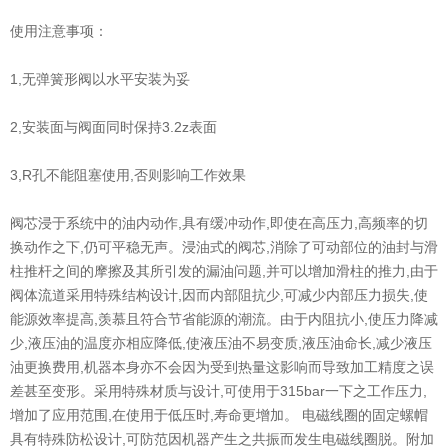
使用注意事项：
1,无弹簧形阀以水平安装为妥
2,安装面与阀面同时保持3.2z表面
3,R孔不能阻塞使用,否则影响工作效果
阀芯浸于系统中的油内动作,具有缓冲动作,即使在高压力,高频率的切
换动作之下,仍可平稳无声。浸油式的阀芯,消除了可动部位的油封与滑
柱推杆之间的摩擦及其所引发的漏油问题,并可以增加滑柱的推力,由于
阀体流道采用特殊结构设计,因而内部阻抗少,可减少内部压力损失,使
能源效率提高,羡慕且符合节省能源的潮流。由于内阻抗小,使压力降减
少,液压油的温度亦相应降低,使液压油不易变质,液压油命长,减少液压
油更换费用,机器本身亦不会因为受到热量这影响而导致加工精度之误
差甚至变形。采用特殊材质与设计,可使用于315bar一下之工作压力,
增加了应用范围,在使用于低压时,寿命更增加。 电磁线圈的固定螺帽
具有特殊防松设计,可防范因机器产生之共振而发生电磁线圈脱。附加