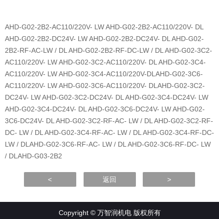
AHD-G02-2B2-AC110/220V- LW AHD-G02-2B2-AC110/220V- DL
AHD-G02-2B2-DC24V- LW AHD-G02-2B2-DC24V- DL AHD-G02-
2B2-RF-AC-LW / DL AHD-G02-2B2-RF-DC-LW / DL AHD-G02-3C2-
AC110/220V- LW AHD-G02-3C2-AC110/220V- DL AHD-G02-3C4-
AC110/220V- LW AHD-G02-3C4-AC110/220V-DLAHD-G02-3C6-
AC110/220V- LW AHD-G02-3C6-AC110/220V- DLAHD-G02-3C2-
DC24V- LW AHD-G02-3C2-DC24V- DL AHD-G02-3C4-DC24V- LW
AHD-G02-3C4-DC24V- DL AHD-G02-3C6-DC24V- LW AHD-G02-
3C6-DC24V- DL AHD-G02-3C2-RF-AC- LW / DL AHD-G02-3C2-RF-
DC- LW / DL AHD-G02-3C4-RF-AC- LW / DL AHD-G02-3C4-RF-DC-
LW / DLAHD-G02-3C6-RF-AC- LW / DL AHD-G02-3C6-RF-DC- LW
/ DLAHD-G03-2B2
<
返回
>
Copyright © 万智润机电 版权所有