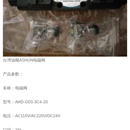
台湾油顺ASHUN电磁阀
产品参数：
名称：电磁阀
型号：AHD-G03-3C4-20
电压：AC110V/AC220V/DC24V
口径：2分