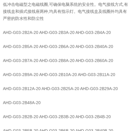
低冲击电磁型之电磁线圈,可确保电脑系统的安全性。电气接线方式,有
接线盒和插式接线座两种,均具有指示灯。电气接线盒及线圈外均具有
严密的防水性和防尘性
AHD-G03-2B2A-20 AHD-G03-2B3A-20 AHD-G03-2B4A-20
AHD-G03-2B5A-20 AHD-G03-2B6A-20 AHD-G03-2B40A-20
AHD-G03-2B7A-20 AHD-G03-2B8A-20 AHD-G03-2B60A-20
AHD-G03-2B9A-20 AHD-G03-2B10A-20 AHD-G03-2B11A-20
AHD-G03-2B12A-20 AHD-G03-2B25A-20 AHD-G03-2B29A-20
AHD-G03-2B48A-20
AHD-G03-2B2B-20 AHD-G03-2B3B-20 AHD-G03-2B4B-20
AHD-G03-2B5B-20 AHD-G03-2B6B-20 AHD-G03-2B40B-20