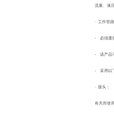
流量、液压
· 工作管
- 必须
- 该产品
- 采用以
· 接头：
有关所使