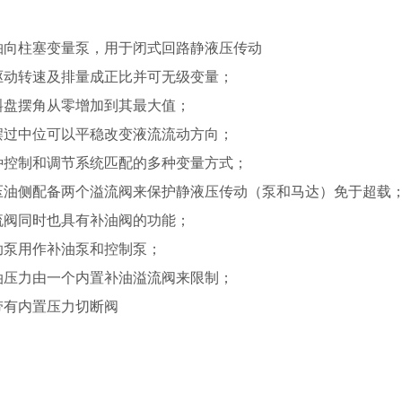
轴向柱塞变量泵，用于闭式回路静液压传动
驱动转速及排量成正比并可无级变量；
斜盘摆角从零增加到其最大值；
摆过中位可以平稳改变液流流动方向；
种控制和调节系统匹配的多种变量方式；
压油侧配备两个溢流阀来保护静液压传动（泵和马达）免于超载
流阀同时也具有补油阀的功能；
助泵用作补油泵和控制泵；
油压力由一个内置补油溢流阀来限制；
带有内置压力切断阀