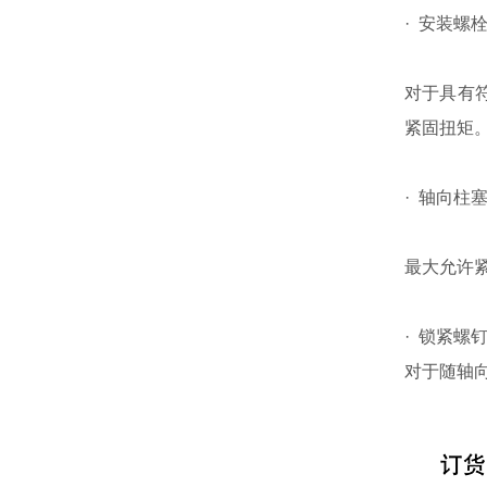
· 安装螺
对于具有符合
紧固扭矩
· 轴向柱
最大允许紧
· 锁紧螺
对于随轴向