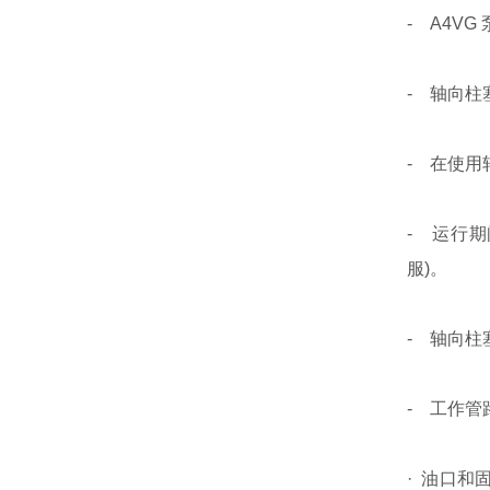
- A4V
- 轴向
- 在使
- 运行
服)。
- 轴向柱
- 工作管
· 油口