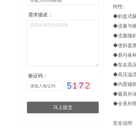
特性:
需求描述：
◆斜盘式
◆流量与
◆流量随
◆使斜盘
◆易与各
◆泵在高
◆高压溢
验证码：
◆内置辅
◆最高补
◆全系列
安全说明